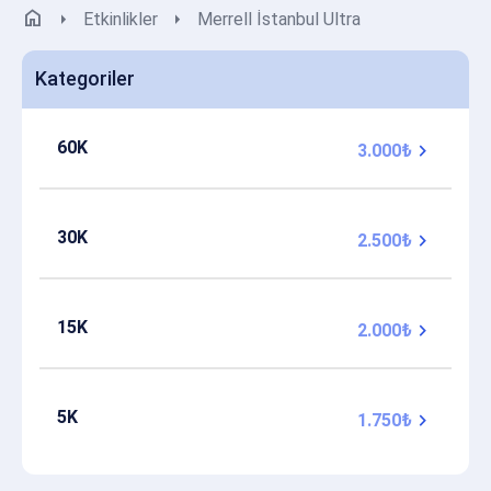
home
arrow_right
arrow_right
Etkinlikler
Merrell İstanbul Ultra
Kategoriler
60K
chevron_right
3.000₺
30K
chevron_right
2.500₺
15K
chevron_right
2.000₺
5K
chevron_right
1.750₺