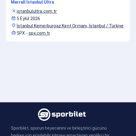
Merrell İstanbul Ultra
web_traffic
istanbulultra.com.tr
event_available
5 Eylül 2026
location_on
İstanbul Kemerburgaz Kent Ormanı, İstanbul / Türkiye
badge
SPX
-
spx.com.tr
Sporbilet, sporun heyecanını ve birleştirici gücünü
herkes için erişilebilir kılmayı amaçlayan yenilikçi bir