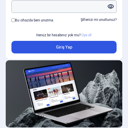
visibility
Şifrenizi mi unuttunuz?
Bu cihazda beni unutma.
Henüz bir hesabınız yok mu?
Üye ol!
Giriş Yap