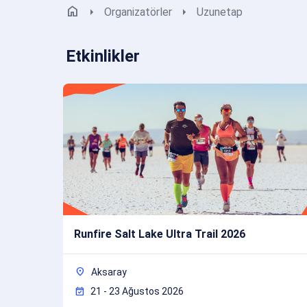
home
arrow_right
arrow_right
Organizatörler
Uzunetap
Etkinlikler
Runfire Salt Lake Ultra Trail 2026
location_on
Aksaray
event_available
21 - 23 Ağustos 2026