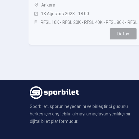
location_on
Ankara
event_available
18 Ağustos 2023 - 18:00
sports_score
RFSL 10K - RFSL 20K - RFSL 40K - RFSL 80K - RFSL 
Detay
Sporbilet, sporun heyecanını ve birleştirici gücünü
herkes için erişilebilir kılmayı amaçlayan yenilikçi bir
dijital bilet platformudur.