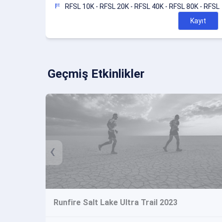
sports_score
RFSL 10K - RFSL 20K - RFSL 40K - RFSL 80K - RFSL 
Kayıt
Geçmiş Etkinlikler
‹
Runfire Salt Lake Ultra Trail 2023