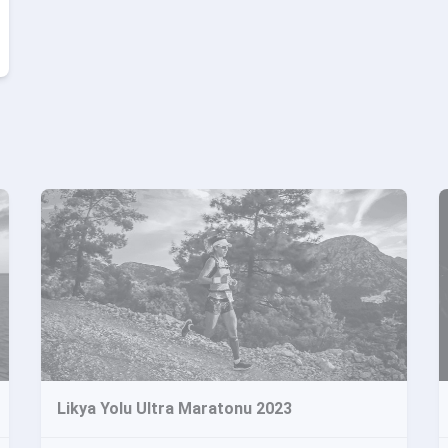
100 Mil - RFSL 15K Day & Night - RFSL 10K Takım Yarışı
Likya Yolu Ultra Maratonu 2023